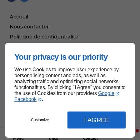
Accueil
Nous contacter
Politique de confidentialité
Plan du site
Your privacy is our priority
We use Cookies to improve user experience by
Haut de page
personalising content and ads, as well as
analyzing traffic and optimizing social networks
functionalities. By clicking "I Agree" you consent to
the use of Cookies from our providers
Google
Facebook
.
I AGREE
Customize
Menu
Infos
Contact