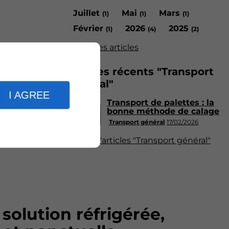
Juillet
Mai
Mars
(1)
(1)
(1)
Février
2026
2025
(1)
(4)
(2)
Tous les articles
Articles récents "Transport
général"
I AGREE
Transport de palettes : la
bonne méthode de calage
Transport général
17/02/2026
Plus d'articles "Transport général"
 solution réfrigérée,