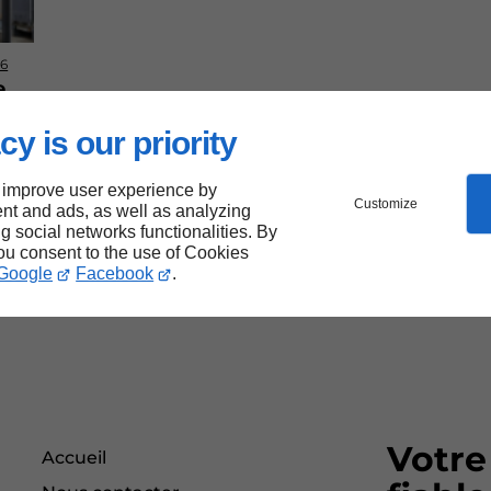
26
e
cy is our priority
n
 improve user experience by
Customize
nt and ads, as well as analyzing
ng social networks functionalities. By
you consent to the use of Cookies
Google
Facebook
.
Votre
Accueil