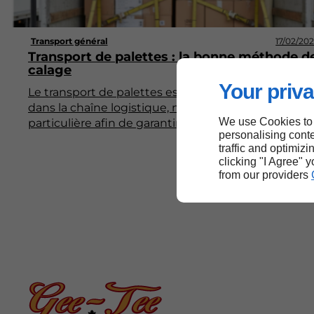
Transport général
17/02/20
Transport de palettes : la bonne méthode d
calage
Your priva
Le transport de palettes est une étape cruciale
dans la chaîne logistique, nécessitant une attentio
We use Cookies to
particulière afin de garantir la sécurité et l'intégrité
personalising conte
des marchandises. Le calage des palettes est une
traffic and optimizi
technique essentielle pour éviter les dommages
clicking "I Agree" 
pendant le transport. Dans cet article, nous
from our providers
explorerons les différentes méthodes de calage,
leur importance, ainsi que les bonnes pratiques à
adopter.